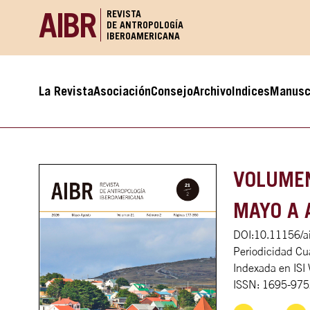
AIBR
REVISTA
DE ANTROPOLOGÍA
IBEROAMERICANA
La Revista
Asociación
Consejo
Archivo
Indices
Manusc
VOLUME
MAYO A 
DOI:
10.11156/ai
Periodicidad Cua
Indexada en ISI
ISSN: 1695-975