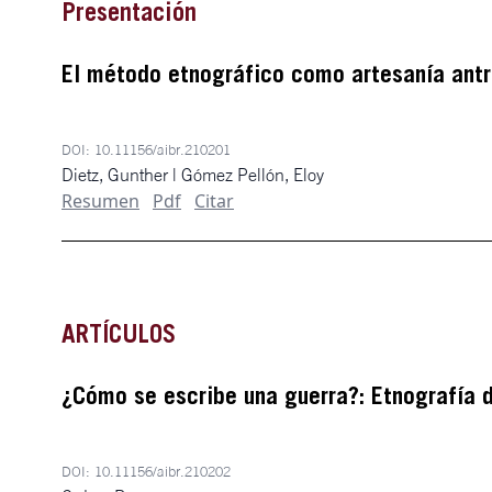
Presentación
El método etnográfico como artesanía antr
DOI:
10.11156/aibr.210201
Dietz, Gunther | Gómez Pellón, Eloy
Resumen
Pdf
Citar
ARTÍCULOS
¿Cómo se escribe una guerra?: Etnografía 
DOI:
10.11156/aibr.210202