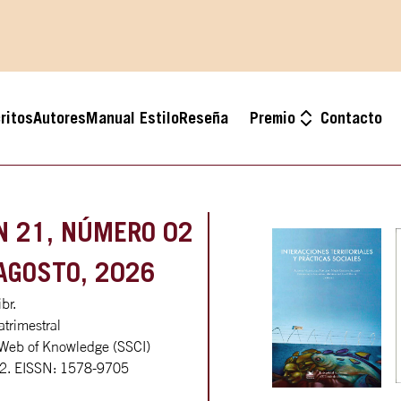
ritos
Autores
Manual Estilo
Reseña
Premio
Contacto
N
21
, NÚMERO
02
AGOSTO
,
2026
br.
trimestral
 Web of Knowledge (SSCI)
2. EISSN: 1578-9705