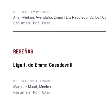
DOI:
10.11156/aibr.210207
Allen-Perkins Avendaño, Diego | Díz Reboredo, Carlos | C
Resumen
Pdf
Citar
RESEÑAS
Lígnit, de Emma Casadevall
DOI:
10.11156/aibr.210208
Martinez Mauri, Monica
Resumen
Pdf
Citar