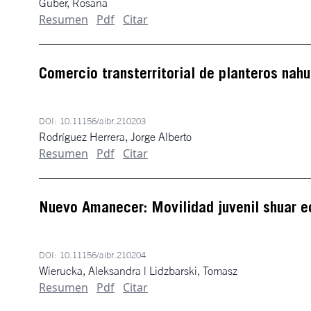
Guber, Rosana
Resumen
Pdf
Citar
Comercio transterritorial de planteros nah
DOI:
10.11156/aibr.210203
Rodríguez Herrera, Jorge Alberto
Resumen
Pdf
Citar
Nuevo Amanecer: Movilidad juvenil shuar e
DOI:
10.11156/aibr.210204
Wierucka, Aleksandra | Lidzbarski, Tomasz
Resumen
Pdf
Citar