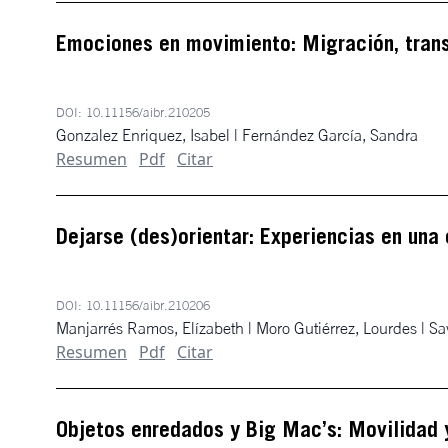
Emociones en movimiento: Migración, tran
DOI:
10.11156/aibr.210205
Gonzalez Enriquez, Isabel | Fernández García, Sandra
Resumen
Pdf
Citar
Dejarse (des)orientar: Experiencias en una
DOI:
10.11156/aibr.210206
Manjarrés Ramos, Elízabeth | Moro Gutiérrez, Lourdes | S
Resumen
Pdf
Citar
Objetos enredados y Big Mac’s: Movilidad 